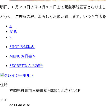
明日、８月２０日より９月１２日まで緊急事態宣言となりまし
どうか、ご理解の程、よろしくお願い致します。いつも当店を
<
戻る
>
SHOP
店舗案内
MENU
お品書き
SECRET
旨さの秘訣
住所
福岡県柳川市三橋町柳河823-1 北寺ビル1F
TEL
0944-69-9191