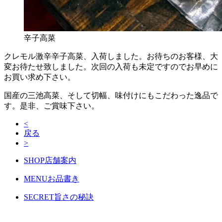
辛子高菜
クレモル激辛辛子高菜、入荷しました。お待ちのお客様、大
変お待たせ致しました。次回の入荷も未定ですのでお早めに
お買い求め下さい。
国産の三池高菜、そして切幅、味付けにもこだわった逸品で
す。是非、ご賞味下さい。
<
戻る
>
SHOP
店舗案内
MENU
お品書き
SECRET
旨さの秘訣