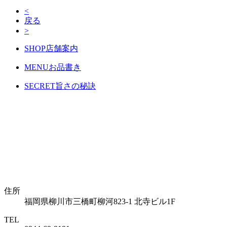
<
戻る
>
SHOP
店舗案内
MENU
お品書き
SECRET
旨さの秘訣
住所
福岡県柳川市三橋町柳河823-1 北寺ビル1F
TEL