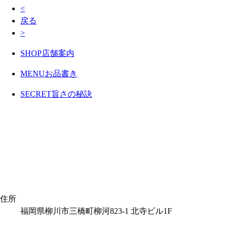
<
戻る
>
SHOP
店舗案内
MENU
お品書き
SECRET
旨さの秘訣
住所
福岡県柳川市三橋町柳河823-1 北寺ビル1F