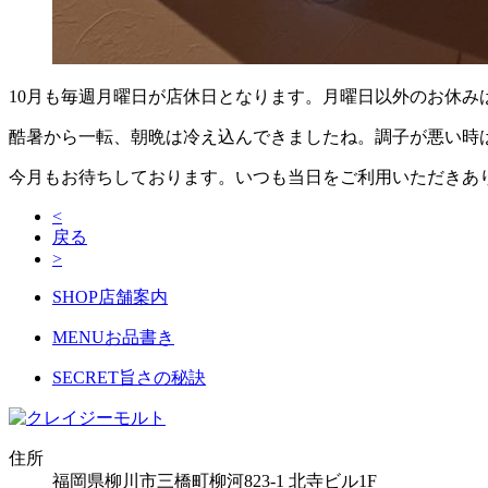
10月も毎週月曜日が店休日となります。月曜日以外のお休み
酷暑から一転、朝晩は冷え込んできましたね。調子が悪い時
今月もお待ちしております。いつも当日をご利用いただきあ
<
戻る
>
SHOP
店舗案内
MENU
お品書き
SECRET
旨さの秘訣
住所
福岡県柳川市三橋町柳河823-1 北寺ビル1F