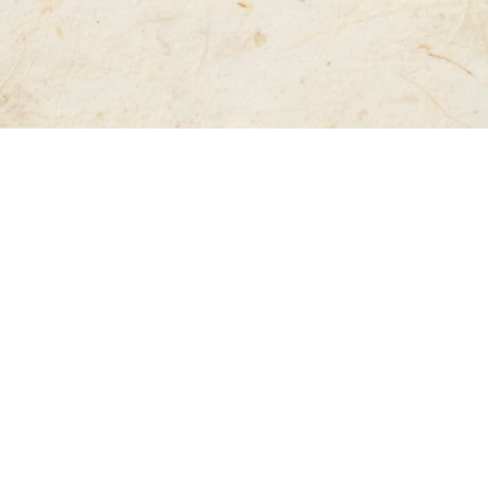
SECRET
旨さの秘訣